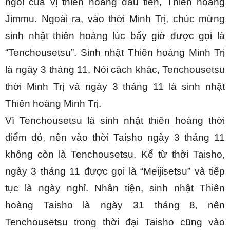
ngôi của vị thiên hoàng đầu tiên, Thiên hoàng 
Jimmu. Ngoài ra, vào thời Minh Trị, chúc mừng 
sinh nhật thiên hoàng lúc bấy giờ được gọi là 
“Tenchousetsu”. Sinh nhật Thiên hoàng Minh Trị 
là ngày 3 tháng 11. Nói cách khác, Tenchousetsu 
thời Minh Trị và ngày 3 tháng 11 là sinh nhật 
Thiên hoàng Minh Trị.
Vì Tenchousetsu là sinh nhật thiên hoàng thời 
điểm đó, nên vào thời Taisho ngày 3 tháng 11 
không còn là Tenchousetsu. Kể từ thời Taisho, 
ngày 3 tháng 11 được gọi là “Meijisetsu” và tiếp 
tục là ngày nghỉ. Nhân tiện, sinh nhật Thiên 
hoàng Taisho là ngày 31 tháng 8, nên 
Tenchousetsu trong thời đại Taisho cũng vào 