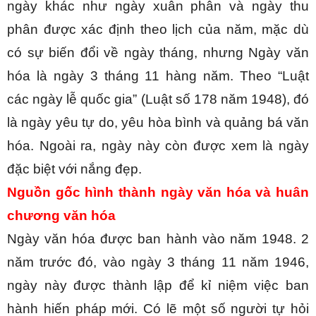
ngày khác như ngày xuân phân và ngày thu 
phân được xác định theo lịch của năm, mặc dù 
có sự biến đổi về ngày tháng, nhưng Ngày văn 
hóa là ngày 3 tháng 11 hàng năm. Theo “Luật 
các ngày lễ quốc gia” (Luật số 178 năm 1948), đó 
là ngày yêu tự do, yêu hòa bình và quảng bá văn 
hóa. Ngoài ra, ngày này còn được xem là ngày 
đặc biệt với nắng đẹp.
Nguồn gốc hình thành ngày văn hóa và huân 
chương văn hóa
Ngày văn hóa được ban hành vào năm 1948. 2 
năm trước đó, vào ngày 3 tháng 11 năm 1946, 
ngày này được thành lập để kỉ niệm việc ban 
hành hiến pháp mới. Có lẽ một số người tự hỏi 