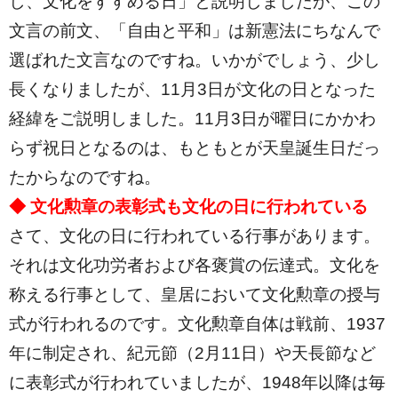
し、文化をすすめる日」と説明しましたが、この
文言の前文、「自由と平和」は新憲法にちなんで
選ばれた文言なのですね。いかがでしょう、少し
長くなりましたが、11月3日が文化の日となった
経緯をご説明しました。11月3日が曜日にかかわ
らず祝日となるのは、もともとが天皇誕生日だっ
たからなのですね。
◆ 文化勲章の表彰式も文化の日に行われている
さて、文化の日に行われている行事があります。
それは文化功労者および各褒賞の伝達式。文化を
称える行事として、皇居において文化勲章の授与
式が行われるのです。文化勲章自体は戦前、1937
年に制定され、紀元節（2月11日）や天長節など
に表彰式が行われていましたが、1948年以降は毎