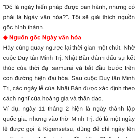
“Đó là ngày hiến pháp được ban hành, nhưng có 
phải là Ngày văn hóa?”. Tôi sẽ giải thích nguồn 
gốc hình thành. 
◆ Nguồn gốc Ngày văn hóa
Hãy cùng quay ngược lại thời gian một chút. Nhờ 
cuộc Duy tân Minh Trị, Nhật Bản đánh dấu sự kết 
thúc của thời đại samurai và bắt đầu bước trên 
con đường hiện đại hóa. Sau cuộc Duy tân Minh 
Trị, các ngày lễ của Nhật Bản được xác định theo 
cách nghĩ của hoàng gia và thần đạo.
Ví dụ, ngày 11 tháng 2 hiện là ngày thành lập 
quốc gia, nhưng vào thời Minh Trị, đó là một ngày 
lễ được gọi là Kigensetsu, dùng để chỉ ngày lên 