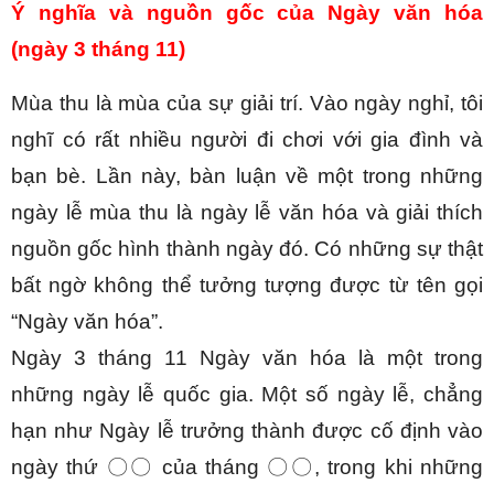
Ý nghĩa và nguồn gốc của Ngày văn hóa 
(ngày 3 tháng 11)
Mùa thu là mùa của sự giải trí. Vào ngày nghỉ, tôi 
nghĩ có rất nhiều người đi chơi với gia đình và 
bạn bè. Lần này, bàn luận về một trong những 
ngày lễ mùa thu là ngày lễ văn hóa và giải thích 
nguồn gốc hình thành ngày đó. Có những sự thật 
bất ngờ không thể tưởng tượng được từ tên gọi 
“Ngày văn hóa”.
Ngày 3 tháng 11 Ngày văn hóa là một trong 
những ngày lễ quốc gia. Một số ngày lễ, chẳng 
hạn như Ngày lễ trưởng thành được cố định vào 
ngày thứ 〇〇 của tháng 〇〇, trong khi những 