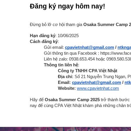
Đăng ký ngay hôm nay!
Đừng bỏ lỡ cơ hội tham gia
Osaka Summer Camp 2
Hạn đăng ký
: 10/06/2025
Cách đăng ký
:
Gửi email:
cpavietnhat@gmail.com
/
ntkng
Gửi thông tin qua Facebook :
https://www.fa
Liên hệ zalo: 0938.653.454 hoặc 0969.580.538
Thông tin liên hệ
:
Công ty TNHH CPA Việt Nhật
Địa chỉ:
Số 21 Nguyễn Trung Ngạn, P
Email:
cpavietnhat@gmail.com
/
nt
Website:
www.cpavietnhat.com
Hãy để
Osaka Summer Camp 2025
trở thành bước 
nay để cùng CPA Việt Nhật khám phá những chân trờ