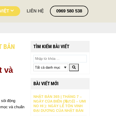
VIỆT
LIÊN HỆ
0969 580 538
T BẢN
TÌM KIẾM BÀI VIẾT
 và 
BÀI VIẾT MỚI
NHẬT BẢN 365 | THÁNG 7 –
sôi động 
NGÀY CỦA BIỂN (海の日 – UMI
NO HI ): NGÀY LỄ TÔN VINH
 mọc và chuẩn 
ĐẠI DƯƠNG CỦA NHẬT BẢN