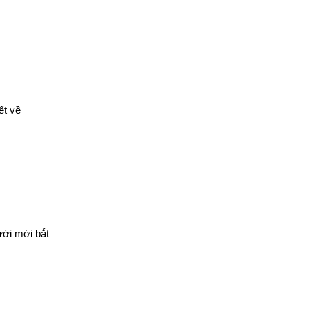
t về 
ời mới bắt 