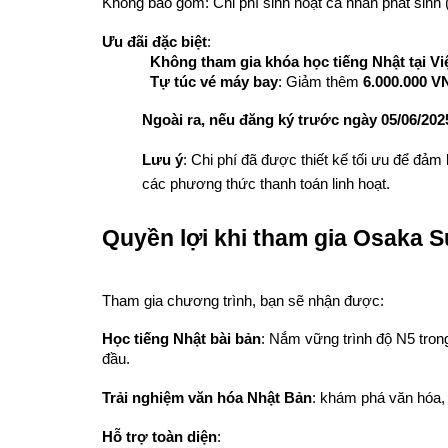
Không bao gồm: Chi phí sinh hoạt cá nhân phát sinh 
Ưu đãi đặc biệt
:
Không tham gia khóa học tiếng Nhật tại V
Tự túc vé máy bay
: Giảm thêm 
6.000.000 V
Ngoài ra, nếu đăng ký trước ngày 05/06/202
Lưu ý
: Chi phí đã được thiết kế tối ưu để đảm 
các phương thức thanh toán linh hoạt.
Quyền lợi khi tham gia Osaka
Tham gia chương trình, bạn sẽ nhận được:
Học tiếng Nhật bài bản
: Nắm vững trình độ N5 trong
đầu.
Trải nghiệm văn hóa Nhật Bản
: khám phá văn hóa,
Hỗ trợ toàn diện
: