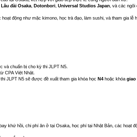
 
Lâu đài Osaka
, 
Dotonbori
, 
Universal Studios Japan
, và các ngôi 
 hoạt động như mặc kimono, học trà đạo, làm sushi, và tham gia lễ 
ức và chuẩn bị cho kỳ thi JLPT N5.
từ CPA Việt Nhật.
thi JLPT N5 sẽ được đề xuất tham gia khóa học 
N4
 hoặc khóa 
giao 
y khứ hồi, chi phí ăn ở tại Osaka, học phí tại Nhật Bản, các hoạt độ