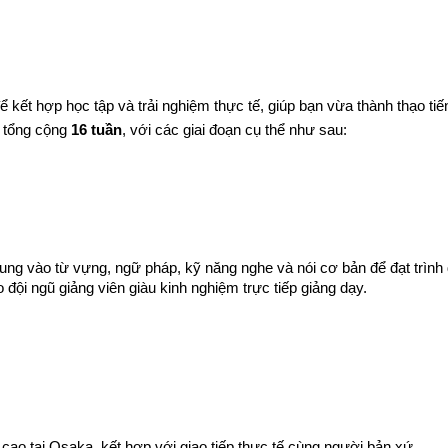
để kết hợp học tập và trải nghiệm thực tế, giúp bạn vừa thành thạo tiế
 tổng cộng 
16 tuần
, với các giai đoạn cụ thể như sau:
trung vào từ vựng, ngữ pháp, kỹ năng nghe và nói cơ bản để đạt trình
o đội ngũ giảng viên giàu kinh nghiệm trực tiếp giảng dạy.
cao tại Osaka, kết hợp với giao tiếp thực tế cùng người bản xứ.