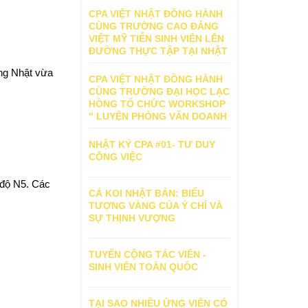
CPA VIỆT NHẬT ĐỒNG HÀNH
CÙNG TRƯỜNG CAO ĐẲNG
VIỆT MỸ TIỄN SINH VIÊN LÊN
ĐƯỜNG THỰC TẬP TẠI NHẬT
BẢN
ng Nhật vừa 
CPA VIỆT NHẬT ĐỒNG HÀNH
CÙNG TRƯỜNG ĐẠI HỌC LẠC
HỒNG TỔ CHỨC WORKSHOP
" LUYỆN PHỎNG VẤN DOANH
NGHIỆP NHẬT BẢN "
NHẬT KÝ CPA #01- TƯ DUY
CÔNG VIỆC
 độ N5. Các 
CÁ KOI NHẬT BẢN: BIỂU
TƯỢNG VÀNG CỦA Ý CHÍ VÀ
SỰ THỊNH VƯỢNG
TUYỂN CỘNG TÁC VIÊN -
SINH VIÊN TOÀN QUỐC
TẠI SAO NHIỀU ỨNG VIÊN CÓ