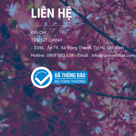
LIÊN HỆ
ĐỊA CHỈ:
TRỤ SỞ CHÍNH
- 33/8L, Ấp 75, Xã Đông Thạnh, Tp.Hồ Chí Minh
Hotline: 0969 580 538 - Email :
info@cpavietnhat.com