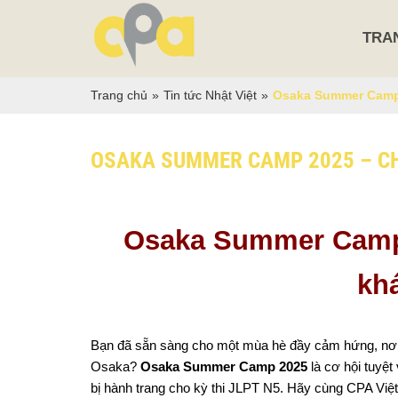
TRA
Trang chủ
»
Tin tức Nhật Việt
»
Osaka Summer Camp 
OSAKA SUMMER CAMP 2025 – CH
Osaka Summer Camp 2
kh
Bạn đã sẵn sàng cho một mùa hè đầy cảm hứng, nơi v
Osaka? 
Osaka Summer Camp 2025
 là cơ hội tuyệ
bị hành trang cho kỳ thi JLPT N5. Hãy cùng CPA Việt