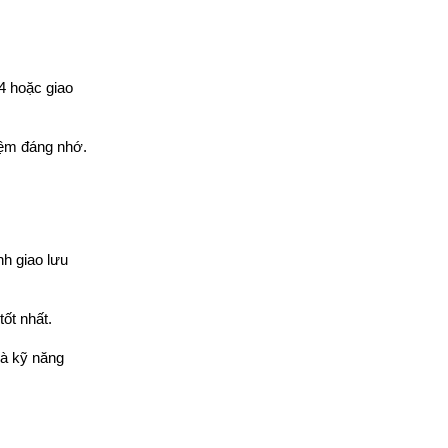
 hoặc giao 
iệm đáng nhớ.
h giao lưu 
ốt nhất.
à kỹ năng 