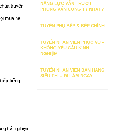
NĂNG LỰC VẪN TRƯỢT
chùa truyền 
PHỎNG VẤN CÔNG TY NHẬT?
hội mùa hè.
TUYỂN PHỤ BẾP & BẾP CHÍNH
TUYỂN NHÂN VIÊN PHỤC VỤ –
KHÔNG YÊU CẦU KINH
NGHIỆM
TUYỂN NHÂN VIÊN BÁN HÀNG
SIÊU THỊ – ĐI LÀM NGAY
tiếp tiếng 
ng trải nghiệm 