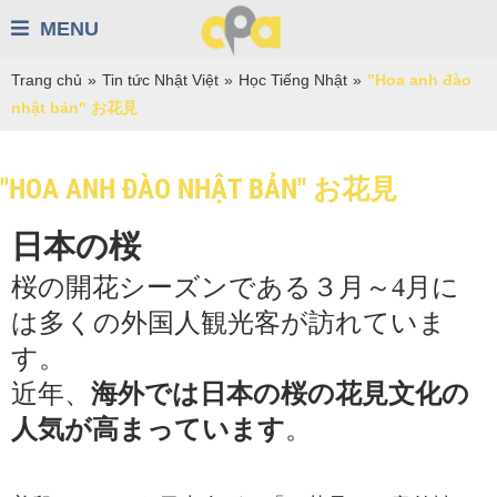
MENU
Trang chủ
»
Tin tức Nhật Việt
»
Học Tiếng Nhật
»
"Hoa anh đào
nhật bản" お花見
"HOA ANH ĐÀO NHẬT BẢN" お花見
日本の桜
桜の開花シーズンである３月～
4
月に
は多くの外国人観光客が訪れていま
す。
近年、
海外では日本の桜の花見文化の
人気が高まっています
。