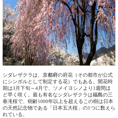
シダレザクラは、
京都府
の府花（その都市が公式
にシンボルとして制定する花）でもある。開花時
期は
3
月下旬～
4
月で、ソメイヨシノより
1
週間ほ
ど早く咲く。最も有名なシダレザクラは
福島
の三
春滝桜で、樹齢
1000
年以上を超えるこの樹は日本
の天然記念物である「日本五大桜」の
1
つに数えら
れている。