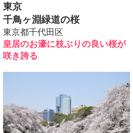
東京
千鳥ヶ淵緑道の桜
東京都
千代田区
皇居のお濠に枝ぶりの良い桜が
咲き誇る