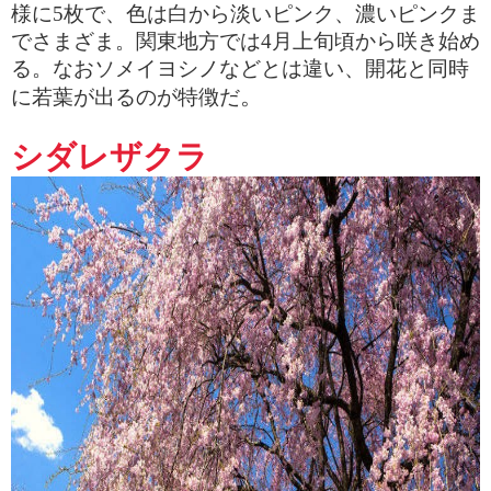
様に
5
枚で、色は白から淡いピンク、濃いピンクま
でさまざま。関東地方では
4
月上旬頃から咲き始め
る。なおソメイヨシノなどとは違い、開花と同時
。
に若葉が出るのが特徴だ
シダレザクラ