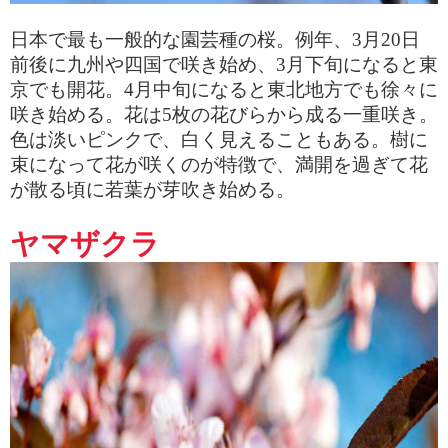
日本で最も一般的な園芸種の桜。例年、
3
月
20
日
前後に九州や四国で咲き始め、
3
月下旬になると東
京でも開花。
4
月中旬になると東北地方でも徐々に
咲き始める。花は
5
枚の花びらから成る一重咲き。
色は淡いピンクで、白く見えることもある。樹に
束になって花が咲くのが特徴で、満開を過ぎて花
が散る頃に若葉が芽吹き始める。
ヤマザクラ