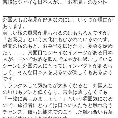
普段はシャイな日本人が
…
「お花見」の意外性
外国人もお花見が好きなのには、いくつか理由が
あります。
美しい桜の風景が見られるのはもちろんですが、
「お花見」という文化にもひかれているのです。
満開の桜のもと、お弁当を広げたり、宴会を始め
たり
……
。真面目でシャイなイメージがある日本
人が、戸外でお酒を飲んで賑やかに過ごしている
シーンは外国の人にとってはインパクトがあるら
しく、そんな日本人を見るのが楽しくもあるよう
です。
リラックスして気持ちが大きくなると、外国人と
の垣根もグンと低くなり、言葉は通じなくても
「一緒に楽しみましょう！」という雰囲気になる
ので、旅行者にとっては日本の人たちと触れ合う
チャンス。彼らは旅先でのこうした触れ合いも意