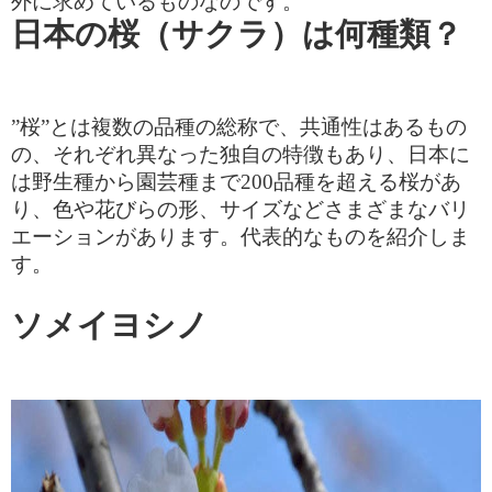
外に求めているものなのです。
日本の桜（サクラ）は何種類？
”桜”とは複数の品種の総称で、共通性はあるもの
の、それぞれ異なった独自の特徴もあり、日本に
は野生種から園芸種まで
200
品種を超える桜があ
り、色や花びらの形、サイズなどさまざまなバリ
エーションがあります。代表的なものを紹介しま
す。
ソメイヨシノ