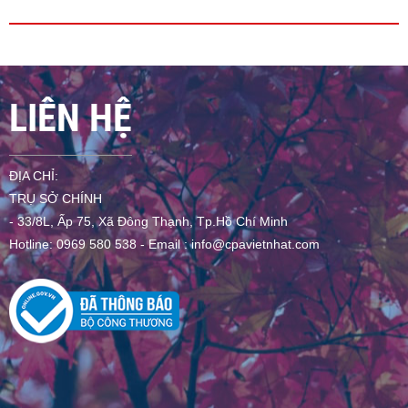
LIÊN HỆ
ĐỊA CHỈ:
TRỤ SỞ CHÍNH
- 33/8L, Ấp 75, Xã Đông Thạnh, Tp.Hồ Chí Minh
Hotline: 0969 580 538 - Email :
info@cpavietnhat.com