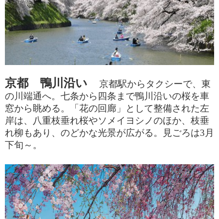
京都 鴨川沿
い
京都駅からタクシーで、東
の川端通へ。七条から四条まで鴨川沿いの桜を車
窓から眺める。「花の回廊」として整備された左
岸は、八重枝垂れ桜やソメイヨシノのほか、枝垂
れ柳もあり、のどかな光景が広がる。見ごろは
3
月
下旬～
。