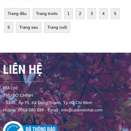
Trang đầu
Trang trước
1
2
3
4
5
6
Trang sau
Trang cuối
LIÊN HỆ
ĐỊA CHỈ:
TRỤ SỞ CHÍNH
- 33/8L, Ấp 75, Xã Đông Thạnh, Tp.Hồ Chí Minh
Hotline: 0969 580 538 - Email :
info@cpavietnhat.com