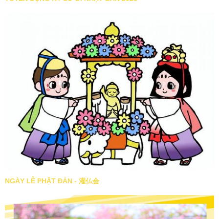
NGÀY LỄ PHẬT ĐẢN - 灌仏会