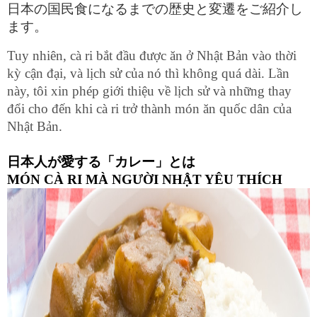
日本の国民食になるまでの歴史と変遷をご紹介し
ます。
Tuy nhiên, cà ri bắt đầu được ăn ở Nhật Bản vào thời 
kỳ cận đại, và lịch sử của nó thì không quá dài. Lần 
này, tôi xin phép giới thiệu về lịch sử và những thay 
đổi cho đến khi cà ri trở thành món ăn quốc dân của 
Nhật Bản.
日本人が愛する「カレー」とは
MÓN CÀ RI MÀ NGƯỜI NHẬT YÊU THÍCH