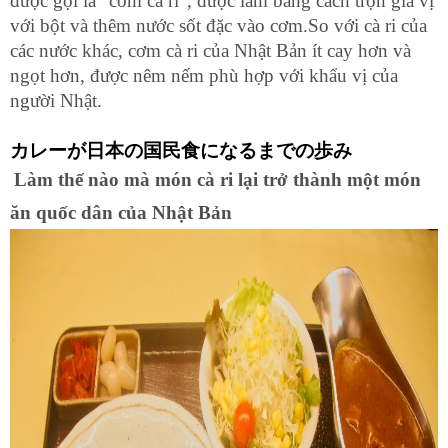
được gọi là “cơm cà ri”, được làm bằng cách trộn gia vị 
với bột và thêm nước sốt đặc vào cơm.So với cà ri của 
các nước khác, cơm cà ri của Nhật Bản ít cay hơn và 
ngọt hơn, được nêm nếm phù hợp với khẩu vị của 
người Nhật.
カレーが日本の国民食になるまでの歩み
Làm thế nào mà món cà ri lại trở thành một món 
ăn quốc dân của Nhật Bản