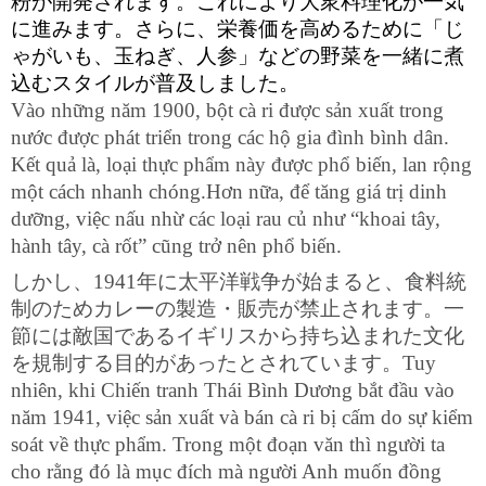
粉が開発されます。これにより大衆料理化が一気
に進みます。さらに、栄養価を高めるために「じ
ゃがいも、玉ねぎ、人参」などの野菜を一緒に煮
込むスタイルが普及しました。
Vào những năm 1900, bột cà ri được sản xuất trong 
nước được phát triển trong các hộ gia đình bình dân. 
Kết quả là, loại thực phẩm này được phổ biến, lan rộng 
một cách nhanh chóng.Hơn nữa, để tăng giá trị dinh 
dưỡng, việc nấu nhừ các loại rau củ như “khoai tây, 
hành tây, cà rốt” cũng trở nên phổ biến.
しかし、1941年に太平洋戦争が始まると、食料統
制のためカレーの製造・販売が禁止されます。一
節には敵国であるイギリスから持ち込まれた文化
を規制する目的があったとされています。
Tuy 
nhiên, khi Chiến tranh Thái Bình Dương bắt đầu vào 
năm 1941, việc sản xuất và bán cà ri bị cấm do sự kiểm 
soát về thực phẩm. Trong một đoạn văn thì người ta 
cho rằng đó là mục đích mà người Anh muốn đồng 