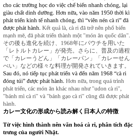
cho các trường học do việc chế biến nhanh chóng, lại 
giàu chất dinh dưỡng. Hơn nữa, vào năm 1950 thời kì 
phát triển kinh tế nhanh chóng, thì “viên nén cà ri” đã 
được phát hành. 
Kết quả là, cà ri đã trở nên phổ biến 
mạnh mẽ, đã phát triển thành một "món ăn quốc dân".
その後も進化を続け、1968年にパウチを用いた
「レトルトカレー」が発売。さらに、普及の過程
で「カレーうどん」「カレーパン」「カレーせん
べい」などの様々な料理が開発されていきます。
Sau đó, nó tiếp tục phát triển và đến năm 1968 “cà ri 
đóng túi” được phát hành. 
Hơn nữa, trong quá trình 
phát triển, các món ăn khác nhau như "udon cà ri", 
"bánh mì cà ri" và "bánh gạo cà ri" cũng đã được phát 
hành.
カレー文化の形成から読み解く日本人の特徴
Từ việc hình thành nên văn hoá cà ri, phân tích đặc 
trưng của người Nhật.